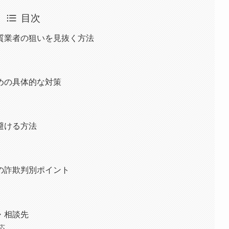
目次
質業者の狙いを見抜く方法
めの具体的な対策
避ける方法
の詐欺判別ポイント
・相談先
応