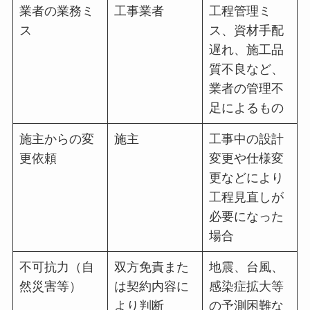
業者の業務ミ
工事業者
工程管理ミ
ス
ス、資材手配
遅れ、施工品
質不良など、
業者の管理不
足によるもの
施主からの変
施主
工事中の設計
更依頼
変更や仕様変
更などにより
工程見直しが
必要になった
場合
不可抗力（自
双方免責また
地震、台風、
然災害等）
は契約内容に
感染症拡大等
より判断
の予測困難な