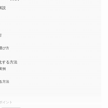
解説
方
選び方
化する方法
実例
る方法
ポイント