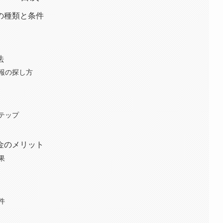
の種類と条件
法
報の探し方
テップ
金のメリット
果
件