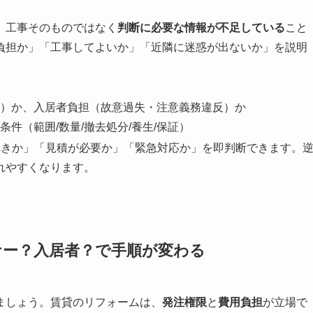
、工事そのものではなく
判断に必要な情報が不足している
こと
負担か」「工事してよいか」「近隣に迷惑が出ないか」を説明
）か、入居者負担（故意過失・注意義務違反）か
件（範囲/数量/撤去処分/養生/保証）
べきか」「見積が必要か」「緊急対応か」を即判断できます。
れやすくなります。
ナー？入居者？で手順が変わる
ましょう。賃貸のリフォームは、
発注権限
と
費用負担
が立場で