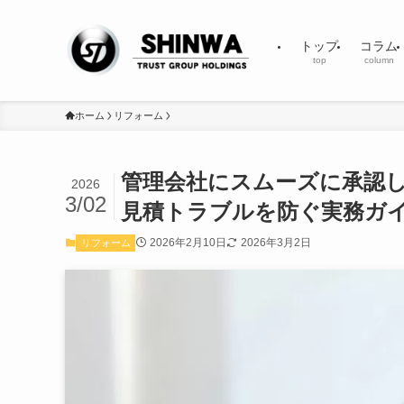
トップ
コラム
top
column
ホーム
リフォーム
管理会社にスムーズに承認
2026
3/02
見積トラブルを防ぐ実務ガ
2026年2月10日
2026年3月2日
リフォーム