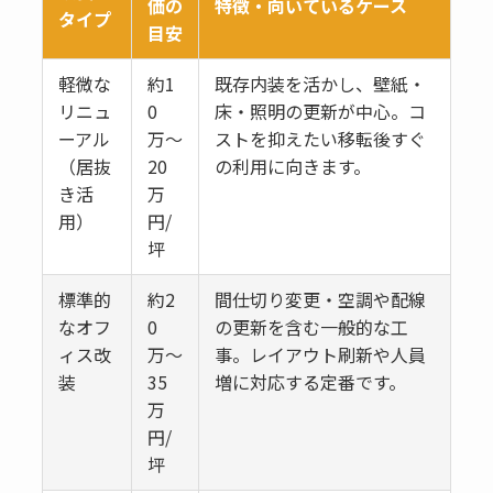
価の
特徴・向いているケース
タイプ
目安
軽微な
約1
既存内装を活かし、壁紙・
リニュ
0
床・照明の更新が中心。コ
ーアル
万〜
ストを抑えたい移転後すぐ
（居抜
20
の利用に向きます。
き活
万
用）
円/
坪
標準的
約2
間仕切り変更・空調や配線
なオフ
0
の更新を含む一般的な工
ィス改
万〜
事。レイアウト刷新や人員
装
35
増に対応する定番です。
万
円/
坪