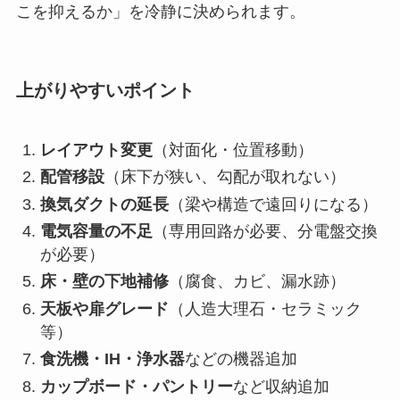
こを抑えるか」を冷静に決められます。
上がりやすいポイント
レイアウト変更
（対面化・位置移動）
配管移設
（床下が狭い、勾配が取れない）
換気ダクトの延長
（梁や構造で遠回りになる）
電気容量の不足
（専用回路が必要、分電盤交換
が必要）
床・壁の下地補修
（腐食、カビ、漏水跡）
天板や扉グレード
（人造大理石・セラミック
等）
食洗機・IH・浄水器
などの機器追加
カップボード・パントリー
など収納追加