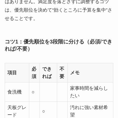
はありません。満足度を落とさずに調整するコツ
は、優先順位を決めて“効くところに予算を集中”さ
せることです。
コツ1：優先順位を3段階に分ける（必須/でき
れば/不要）
必
でき
不
項目
メモ
須
れば
要
家事時間を減らし
食洗機
○
たい
天板グレ
汚れに強い素材希
○
ード
望