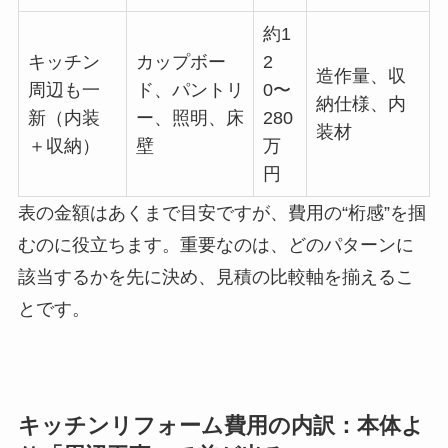
約1
キッチン
カップボー
2
造作量、収
周辺も一
ド、パントリ
0〜
納仕様、内
新（内装
ー、照明、床
280
装材
＋収納）
壁
万
円
表の金額はあくまで目安ですが、費用の“桁感”を掴
むのに役立ちます。重要なのは、どのパターンに
該当するかを先に決め、見積の比較軸を揃えるこ
とです。
キッチンリフォーム費用の内訳：本体よ