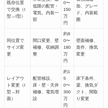
既存位置
0〜
低限の配管・
加、グレー
で交換（I
150
電気、内装一
ド、内装範
型→I型）
万
部
囲
円
約8
同位置で
間口変更、壁
0〜
壁面補修、
サイズ変
補修、収納調
180
造作、換気
更
整
万
変更
円
約1
レイアウ
配管移設、
5
床下条件、
ト変更（I
床・壁・天井
0〜
梁、換気ダ
型→対
補修、電気増
300
クト、間取
面）
設
万
り変更
円