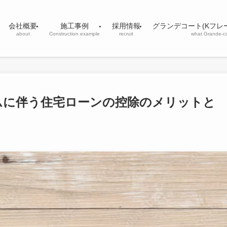
会社概要
施工事例
採用情報
グランデコート(Kフレ
about
Construction example
recruit
what Grande-c
ムに伴う住宅ローンの控除のメリットと