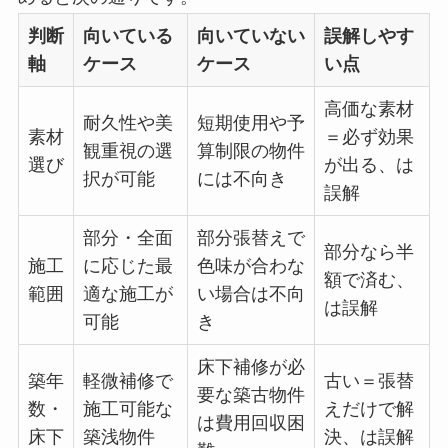
判断
向いている
向いていない
誤解しやす
軸
ケース
ケース
い点
高価な素材
耐久性や美
短期使用や予
素材
＝必ず効果
観重視の選
算制限の物件
選び
が出る、は
択が可能
には不向き
誤解
部分・全面
部分張替えで
部分なら半
施工
に応じた最
色味が合わな
額で済む、
範囲
適な施工が
い場合は不向
は誤解
可能
き
床下補修が必
築年
軽微補修で
古い＝張替
要な築古物件
数・
施工可能な
えだけで解
は費用回収困
床下
築浅物件
決、は誤解